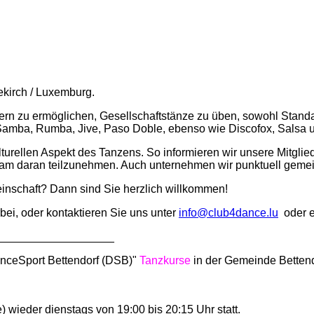
ekirch / Luxemburg.
n zu ermöglichen, Gesellschaftstänze zu üben, sowohl Standa
Samba, Rumba, Jive, Paso Doble, ebenso wie Discofox, Salsa us
ulturellen Aspekt des Tanzens. So informieren wir unsere Mitgl
m daran teilzunehmen. Auch unternehmen wir punktuell gemeins
nschaft? Dann sind Sie herzlich willkommen!
ei, oder kontaktieren Sie uns unter
info@club4dance.lu
oder e
___________________
anceSport Bettendorf (DSB)"
Tanzkurse
in der Gemeinde Betten
) wieder dienstags von 19:00 bis 20:15 Uhr statt.