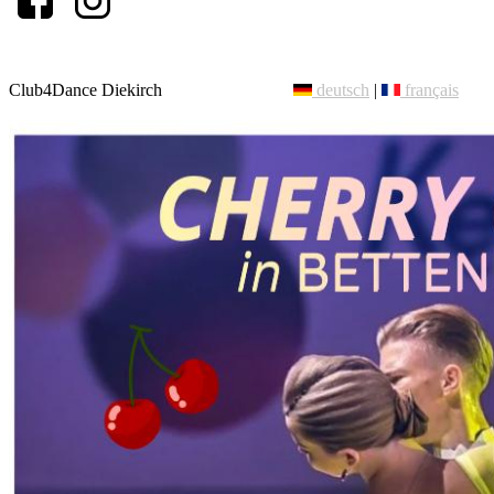
Club4Dance Diekirch
deutsch
|
français