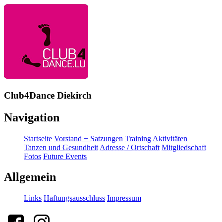
Club4Dance Diekirch
Navigation
Startseite
Vorstand + Satzungen
Training
Aktivitäten
Tanzen und Gesundheit
Adresse / Ortschaft
Mitgliedschaft
Fotos
Future Events
Allgemein
Links
Haftungsausschluss
Impressum