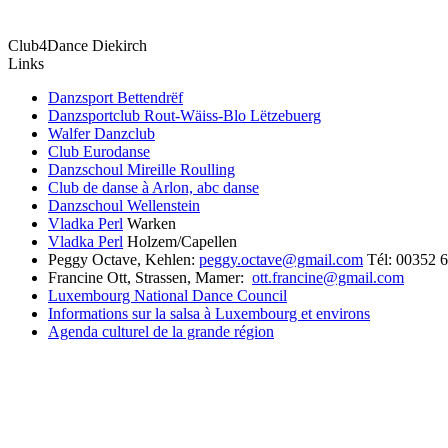
Club4Dance Diekirch
Links
Danzsport Bettendrëf
Danzsportclub Rout-Wäiss-Blo Lëtzebuerg
Walfer Danzclub
Club Eurodanse
Danzschoul Mireille Roulling
Club de danse à Arlon, abc danse
Danzschoul Wellenstein
Vladka Perl
Warken
Vladka Perl
Holzem/Capellen
Peggy Octave, Kehlen:
peggy.octave@gmail.com
Tél: 00352 
Francine Ott, Strassen, Mamer:
ott.francine@gmail.com
Luxembourg National Dance Council
Informations sur la salsa à Luxembourg et environs
Agenda culturel de la grande région