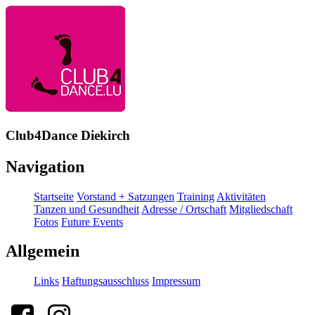
Club4Dance Diekirch
Navigation
Startseite
Vorstand + Satzungen
Training
Aktivitäten
Tanzen und Gesundheit
Adresse / Ortschaft
Mitgliedschaft
Fotos
Future Events
Allgemein
Links
Haftungsausschluss
Impressum