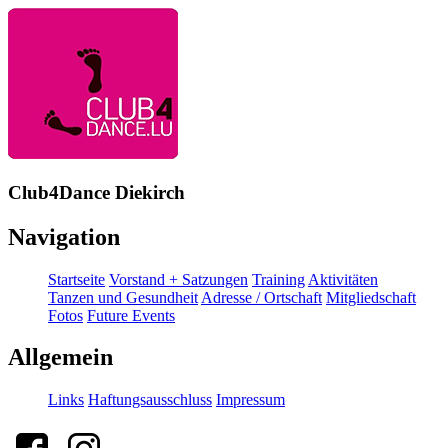
Club4Dance Diekirch
Navigation
Startseite
Vorstand + Satzungen
Training
Aktivitäten
Tanzen und Gesundheit
Adresse / Ortschaft
Mitgliedschaft
Fotos
Future Events
Allgemein
Links
Haftungsausschluss
Impressum