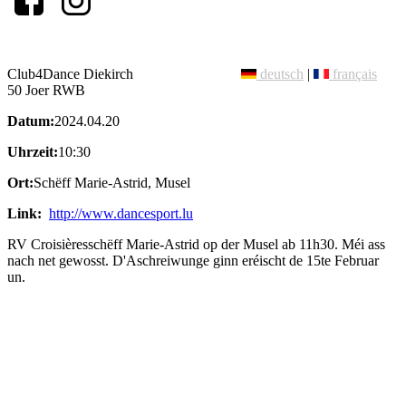
Club4Dance Diekirch
deutsch
|
français
50 Joer RWB
Datum:
2024.04.20
Uhrzeit:
10:30
Ort:
Schëff Marie-Astrid, Musel
Link:
http://www.dancesport.lu
RV Croisièresschëff Marie-Astrid op der Musel ab 11h30. Méi ass
nach net gewosst. D'Aschreiwunge ginn eréischt de 15te Februar
un.